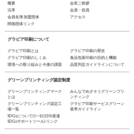
概要
会長ご挨拶
沿革
会員・役員
会員名簿 加盟団体
アクセス
関係団体リンク
グラビア印刷
について
グラビア印刷とは
グラビア印刷の歴史
グラビア印刷のしくみ
食品包装印刷の目的と機能
環境への取り組みと今後の課題
品質判定ガイドラインについて
グリーン
プリンティング
認定制度
グリーンプリンティングマーク
みんなでめざそうグリーンプリ
とは
ンティング
グリーンプリンティング認定工
グラビア印刷サービスグリーン
場一覧
基準ガイドライン
SDGsについて( (一社)日印産連
SDGsサポートツール) リンク