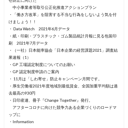
せ防止に向けた
中小事業者等取引公正化推進アクションプラン
・「働き方改革」を阻害する不当な行為をしないよう気を付
けましょう！！
・ Data Watch 2021年6月データ
・紙・印刷・プラスチック・ゴム製品統計月報に見る包装印
刷 2021年7月データ
・（一社）日本能率協会「日本企業の経営課題2021」調査結
果速報（1）
・GP 工場認定制度についてのお願い
・GP 認定制度申請のご案内
・ 11月は「しわ寄せ」防止キャンペーン月間です。
・厚生労働省2021年度地域別最低賃金、全国加重平均額は過
去最高の930円
・日印産連、冊子『Change Together』発行。
アフターコロナに向けた競争力ある企業づくりのロードマ
ップに
・Information