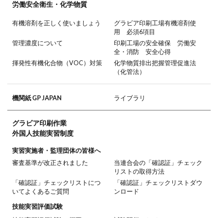
労働安全衛生・
化学物質
有機溶剤を正しく使いましょう
グラビア印刷工場有機溶剤使
用 必須6項目
管理濃度について
印刷工場の安全確保 労働安
全・消防 安全心得
揮発性有機化合物（VOC）対策
化学物質排出把握管理促進法
（化管法）
機関紙 GP JAPAN
ライブラリ
グラビア印刷作業
外国人技能実習制度
実習実施者・監理団体の皆様へ
審査基準が改正されました
当連合会の「確認証」チェック
リストの取得方法
「確認証」チェックリストにつ
「確認証」チェックリストダウ
いてよくあるご質問
ンロード
技能実習評価試験