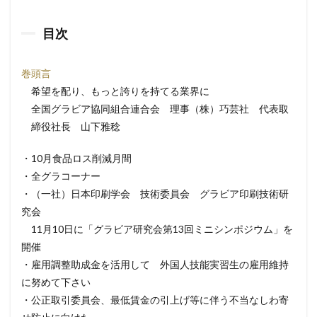
目次
巻頭言
希望を配り、もっと誇りを持てる業界に
全国グラビア協同組合連合会 理事（株）巧芸社 代表取
締役社長 山下雅稔
・10月食品ロス削減月間
・全グラコーナー
・（一社）日本印刷学会 技術委員会 グラビア印刷技術研
究会
11月10日に「グラビア研究会第13回ミニシンポジウム」を
開催
・雇用調整助成金を活用して 外国人技能実習生の雇用維持
に努めて下さい
・公正取引委員会、最低賃金の引上げ等に伴う不当なしわ寄