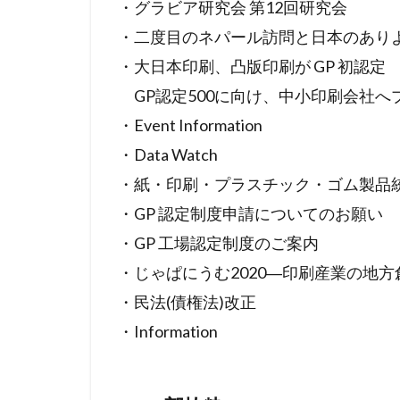
・グラビア研究会 第12回研究会
・二度目のネパール訪問と日本のあり
・大日本印刷、凸版印刷が GP 初認定
GP認定500に向け、中小印刷会社へ
・Event Information
・Data Watch
・紙・印刷・プラスチック・ゴム製品統計
・GP 認定制度申請についてのお願い
・GP 工場認定制度のご案内
・じゃぱにうむ2020―印刷産業の地
・民法(債権法)改正
・Information