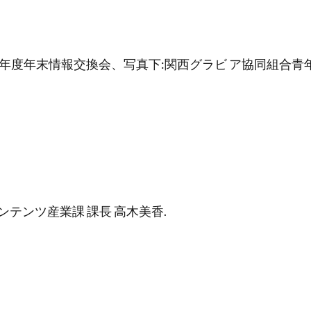
 年度年末情報交換会、写真下:関西グラビ ア協同組合青
ンテンツ産業課 課長 高木美香.