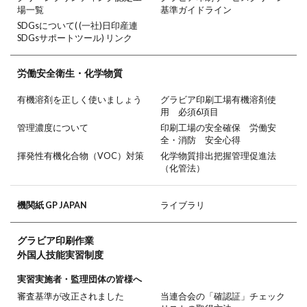
場一覧
基準ガイドライン
SDGsについて( (一社)日印産連
SDGsサポートツール) リンク
労働安全衛生・
化学物質
有機溶剤を正しく使いましょう
グラビア印刷工場有機溶剤使
用 必須6項目
管理濃度について
印刷工場の安全確保 労働安
全・消防 安全心得
揮発性有機化合物（VOC）対策
化学物質排出把握管理促進法
（化管法）
機関紙 GP JAPAN
ライブラリ
グラビア印刷作業
外国人技能実習制度
実習実施者・監理団体の皆様へ
審査基準が改正されました
当連合会の「確認証」チェック