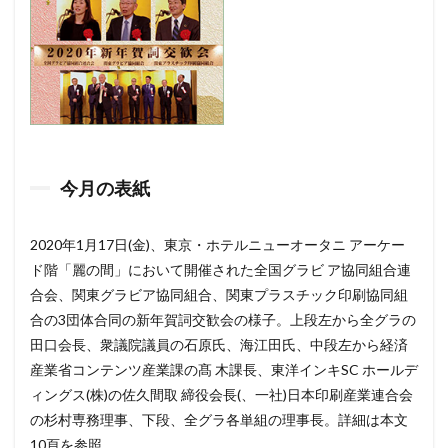
今月の表紙
2020年1月17日(金)、東京・ホテルニューオータニ アーケー
ド階「麗の間」において開催された全国グラビ ア協同組合連
合会、関東グラビア協同組合、関東プラスチック印刷協同組
合の3団体合同の新年賀詞交歓会の様子。上段左から全グラの
田口会長、衆議院議員の石原氏、海江田氏、中段左から経済
産業省コンテンツ産業課の髙 木課長、東洋インキSC ホールデ
ィングス(株)の佐久間取 締役会長(、一社)日本印刷産業連合会
の杉村専務理事、下段、全グラ各単組の理事長。詳細は本文
10頁を参照