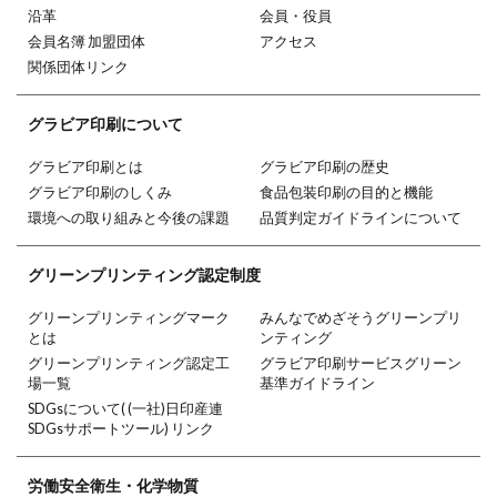
沿革
会員・役員
会員名簿 加盟団体
アクセス
関係団体リンク
グラビア印刷
について
グラビア印刷とは
グラビア印刷の歴史
グラビア印刷のしくみ
食品包装印刷の目的と機能
環境への取り組みと今後の課題
品質判定ガイドラインについて
グリーン
プリンティング
認定制度
グリーンプリンティングマーク
みんなでめざそうグリーンプリ
とは
ンティング
グリーンプリンティング認定工
グラビア印刷サービスグリーン
場一覧
基準ガイドライン
SDGsについて( (一社)日印産連
SDGsサポートツール) リンク
労働安全衛生・
化学物質