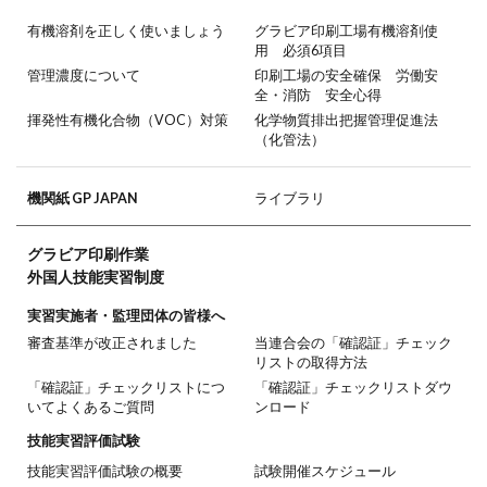
有機溶剤を正しく使いましょう
グラビア印刷工場有機溶剤使
用 必須6項目
管理濃度について
印刷工場の安全確保 労働安
全・消防 安全心得
揮発性有機化合物（VOC）対策
化学物質排出把握管理促進法
（化管法）
機関紙 GP JAPAN
ライブラリ
グラビア印刷作業
外国人技能実習制度
実習実施者・監理団体の皆様へ
審査基準が改正されました
当連合会の「確認証」チェック
リストの取得方法
「確認証」チェックリストにつ
「確認証」チェックリストダウ
いてよくあるご質問
ンロード
技能実習評価試験
技能実習評価試験の概要
試験開催スケジュール