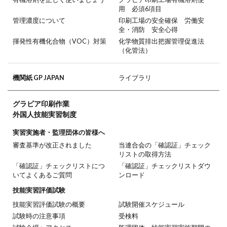
用 必須6項目
管理濃度について
印刷工場の安全確保 労働安
全・消防 安全心得
揮発性有機化合物（VOC）対策
化学物質排出把握管理促進法
（化管法）
機関紙 GP JAPAN
ライブラリ
グラビア印刷作業
外国人技能実習制度
実習実施者・監理団体の皆様へ
審査基準が改正されました
当連合会の「確認証」チェック
リストの取得方法
「確認証」チェックリストにつ
「確認証」チェックリストダウ
いてよくあるご質問
ンロード
技能実習評価試験
技能実習評価試験の概要
試験開催スケジュール
試験時の注意事項
受検料