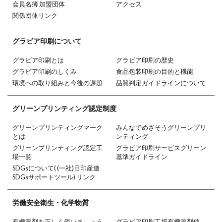
会員名簿 加盟団体
アクセス
関係団体リンク
グラビア印刷
について
グラビア印刷とは
グラビア印刷の歴史
グラビア印刷のしくみ
食品包装印刷の目的と機能
環境への取り組みと今後の課題
品質判定ガイドラインについて
グリーン
プリンティング
認定制度
グリーンプリンティングマーク
みんなでめざそうグリーンプリ
とは
ンティング
グリーンプリンティング認定工
グラビア印刷サービスグリーン
場一覧
基準ガイドライン
SDGsについて( (一社)日印産連
SDGsサポートツール) リンク
労働安全衛生・
化学物質
有機溶剤を正しく使いましょう
グラビア印刷工場有機溶剤使