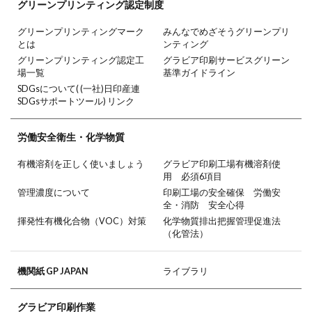
グリーン
プリンティング
認定制度
グリーンプリンティングマーク
みんなでめざそうグリーンプリ
とは
ンティング
グリーンプリンティング認定工
グラビア印刷サービスグリーン
場一覧
基準ガイドライン
SDGsについて( (一社)日印産連
SDGsサポートツール) リンク
労働安全衛生・
化学物質
有機溶剤を正しく使いましょう
グラビア印刷工場有機溶剤使
用 必須6項目
管理濃度について
印刷工場の安全確保 労働安
全・消防 安全心得
揮発性有機化合物（VOC）対策
化学物質排出把握管理促進法
（化管法）
機関紙 GP JAPAN
ライブラリ
グラビア印刷作業