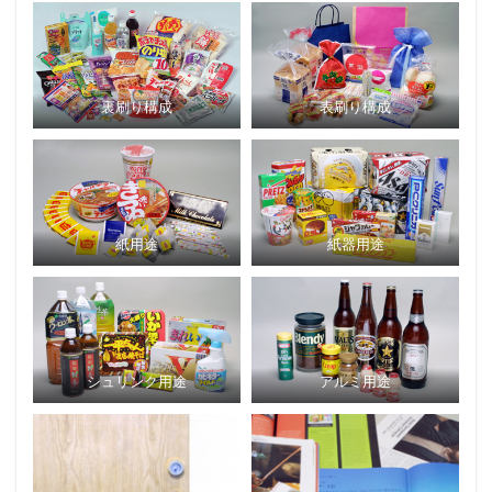
裏刷り構成
表刷り構成
紙用途
紙器用途
シュリンク用途
アルミ用途