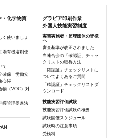
生・
化学物質
グラビア印刷作業
外国人技能実習制度
実習実施者・監理団体の皆様
しく使いましょ
へ
審査基準が改正されました
工場有機溶剤使
当連合会の「確認証」チェッ
目
クリストの取得方法
いて
「確認証」チェックリストに
全確保 労働安
ついてよくあるご質問
全心得
「確認証」チェックリストダ
合物（VOC）対
ウンロード
技能実習評価試験
把握管理促進法
技能実習評価試験の概要
試験開催スケジュール
試験時の注意事項
PAN
受検料