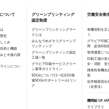
について
グリーン
プリンティング
労働安全衛
認定制度
は
グリーンプリンティングマー
有機溶剤を正
クとは
う
歴史
みんなでめざそうグリーンプ
グラビア印刷
しくみ
リンティング
用 必須6項
目的と機能
グリーンプリンティング認定
管理濃度につ
みと今後の課
工場一覧
印刷工場の安
グラビア印刷サービスグリー
全・消防 安
ラインについ
ン基準ガイドライン
揮発性有機化
SDGsについて( (一社)日印産
策
連SDGsサポートツール) リン
化学物質排出
ク
（化管法）
機関紙 GP JA
ライブラリ