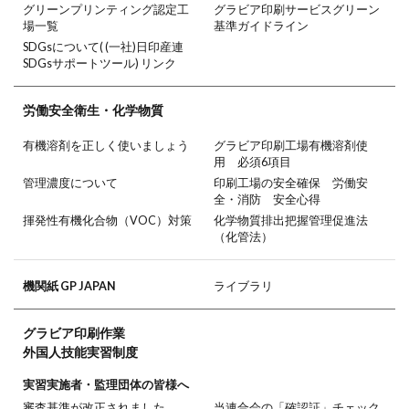
グリーンプリンティング認定工
グラビア印刷サービスグリーン
場一覧
基準ガイドライン
SDGsについて( (一社)日印産連
SDGsサポートツール) リンク
労働安全衛生・
化学物質
有機溶剤を正しく使いましょう
グラビア印刷工場有機溶剤使
用 必須6項目
管理濃度について
印刷工場の安全確保 労働安
全・消防 安全心得
揮発性有機化合物（VOC）対策
化学物質排出把握管理促進法
（化管法）
機関紙 GP JAPAN
ライブラリ
グラビア印刷作業
外国人技能実習制度
実習実施者・監理団体の皆様へ
審査基準が改正されました
当連合会の「確認証」チェック