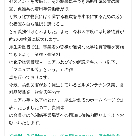
セスメントを実施し、その結果に基づき局所排気装置の設
置、保護具の着用等労働者が取
り扱う化学物質にばく露する程度を最小限にするための必要
な措置を自ら選択し講じるこ
とが義務付けられました。また、令和８年度には対象物質が
約2900物質に拡大します。
厚生労働省では、事業者の皆様が適切な化学物質管理を実施
できるよう、業種・作業別
の化学物質管理マニュアル及びその解説テキスト（以下、
「マニュアル等」という。）の作
成を行っております。
今般、労働災害が多く発生しているビルメンテナンス業、食
料品製造業、飲食店等のマ
ニュアル等を以下のとおり、厚生労働省のホームページで公
表いたしましたので、貴団体
の会員その他関係事業場等への周知に御協力賜りますようお
願いいたします。